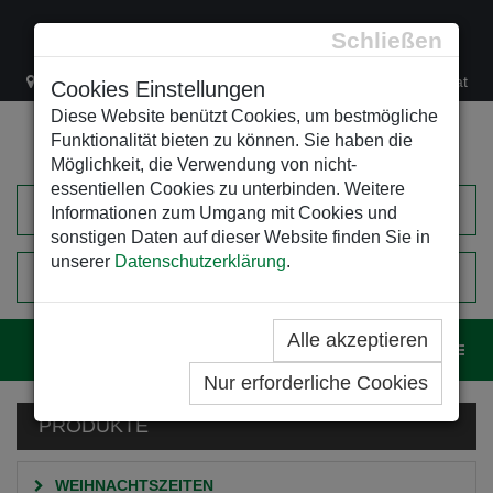
Schließen
Lacknergasse 78
+43/1/470 37 00
office@leso.at
Cookies Einstellungen
Diese Website benützt Cookies, um bestmögliche
Funktionalität bieten zu können. Sie haben die
Möglichkeit, die Verwendung von nicht-
essentiellen Cookies zu unterbinden. Weitere
Informationen zum Umgang mit Cookies und
sonstigen Daten auf dieser Website finden Sie in
unserer
Datenschutzerklärung
.
0
EINKAUFSWAGEN
Alle akzeptieren
Navig
Nur erforderliche Cookies
PRODUKTE
WEIHNACHTSZEITEN