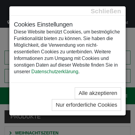
Schließen
Lacknergasse 78
+43/1/470 37 00
office@leso.at
Cookies Einstellungen
Diese Website benützt Cookies, um bestmögliche
Funktionalität bieten zu können. Sie haben die
Möglichkeit, die Verwendung von nicht-
essentiellen Cookies zu unterbinden. Weitere
Informationen zum Umgang mit Cookies und
sonstigen Daten auf dieser Website finden Sie in
unserer
Datenschutzerklärung
.
0
EINKAUFSWAGEN
Alle akzeptieren
Navig
Nur erforderliche Cookies
PRODUKTE
WEIHNACHTSZEITEN