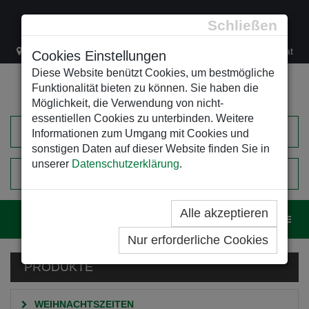
Schließen
Lacknergasse 78
+43/1/470 37 00
office@leso.at
Cookies Einstellungen
Diese Website benützt Cookies, um bestmögliche
Funktionalität bieten zu können. Sie haben die
Möglichkeit, die Verwendung von nicht-
essentiellen Cookies zu unterbinden. Weitere
Informationen zum Umgang mit Cookies und
sonstigen Daten auf dieser Website finden Sie in
unserer
Datenschutzerklärung
.
0
EINKAUFSWAGEN
Alle akzeptieren
Navig
Nur erforderliche Cookies
PRODUKTE
WEIHNACHTSZEITEN