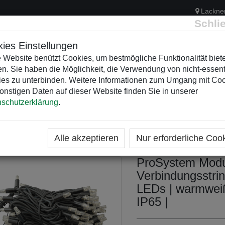
Lackne
Schli
ies Einstellungen
 Website benützt Cookies, um bestmögliche Funktionalität biet
n. Sie haben die Möglichkeit, die Verwendung von nicht-essent
ELEKTRIK
KUNSTSTOFFVERTEILER
WEIHNACHTSBELEUCH
es zu unterbinden. Weitere Informationen zum Umgang mit Co
onstigen Daten auf dieser Website finden Sie in unserer
schutzerklärung
.
ME
KATEGORIEN
WEIHNACHTSZEITEN
ICHTERKETTEN / LICHTERVORHÄNGE
PROSYSTEM -
ROSYSTEM - STRINGS
Alle akzeptieren
Nur erforderliche Coo
ProSystem Modu
Verbindungsstri
LEDs | warmweiß
IP65 |