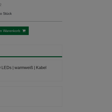
2
o Stück
en Warenkorb
0 LEDs | warmweiß | Kabel