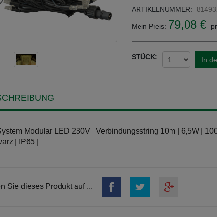
ARTIKELNUMMER:
81493
79,08 €
Mein Preis:
pr
STÜCK:
In d
SCHREIBUNG
ystem Modular LED 230V | Verbindungsstring 10m | 6,5W | 10
arz | IP65 |
en Sie dieses Produkt auf ...