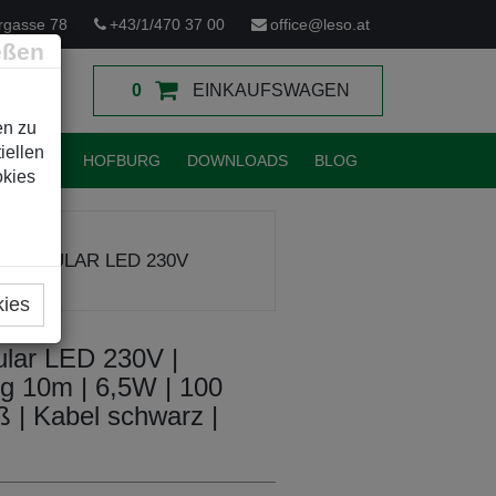
rgasse 78
+43/1/470 37 00
office@leso.at
eßen
0
EINKAUFSWAGEN
en zu
iellen
TUNGEN
HOFBURG
DOWNLOADS
BLOG
okies
 MODULAR LED 230V
kies
lar LED 230V |
ng 10m | 6,5W | 100
 | Kabel schwarz |