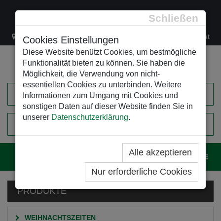
Schließen
Lacknergasse 78
+43/1/470 37 00
office@leso.at
Cookies Einstellungen
Diese Website benützt Cookies, um bestmögliche
Funktionalität bieten zu können. Sie haben die
Möglichkeit, die Verwendung von nicht-
essentiellen Cookies zu unterbinden. Weitere
Informationen zum Umgang mit Cookies und
sonstigen Daten auf dieser Website finden Sie in
unserer
Datenschutzerklärung
.
0
EINKAUFSWAGEN
Alle akzeptieren
Navig
Nur erforderliche Cookies
PRODUKTE
WEIHNACHTSZEITEN