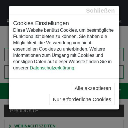
Schließen
Lacknergasse 78
+43/1/470 37 00
office@leso.at
Cookies Einstellungen
Diese Website benützt Cookies, um bestmögliche
Funktionalität bieten zu können. Sie haben die
Möglichkeit, die Verwendung von nicht-
essentiellen Cookies zu unterbinden. Weitere
Informationen zum Umgang mit Cookies und
sonstigen Daten auf dieser Website finden Sie in
unserer
Datenschutzerklärung
.
0
EINKAUFSWAGEN
Alle akzeptieren
Navig
Nur erforderliche Cookies
PRODUKTE
WEIHNACHTSZEITEN