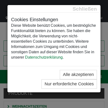
Schließen
Lacknergasse 78
+43/1/470 37 00
office@leso.at
Cookies Einstellungen
Diese Website benützt Cookies, um bestmögliche
Funktionalität bieten zu können. Sie haben die
Möglichkeit, die Verwendung von nicht-
essentiellen Cookies zu unterbinden. Weitere
Informationen zum Umgang mit Cookies und
sonstigen Daten auf dieser Website finden Sie in
unserer
Datenschutzerklärung
.
0
EINKAUFSWAGEN
Alle akzeptieren
Navig
Nur erforderliche Cookies
PRODUKTE
WEIHNACHTSZEITEN