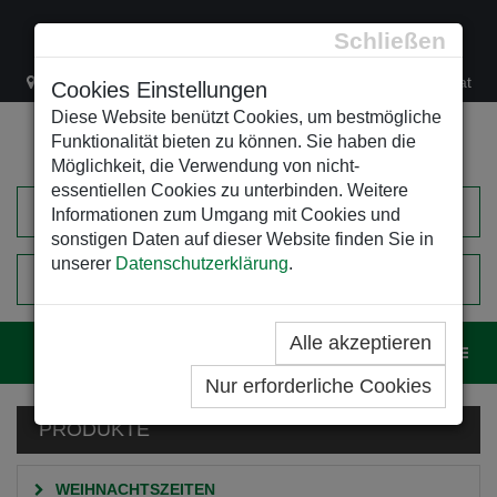
Schließen
Lacknergasse 78
+43/1/470 37 00
office@leso.at
Cookies Einstellungen
Diese Website benützt Cookies, um bestmögliche
Funktionalität bieten zu können. Sie haben die
Möglichkeit, die Verwendung von nicht-
essentiellen Cookies zu unterbinden. Weitere
Informationen zum Umgang mit Cookies und
sonstigen Daten auf dieser Website finden Sie in
unserer
Datenschutzerklärung
.
0
EINKAUFSWAGEN
Alle akzeptieren
Navig
Nur erforderliche Cookies
PRODUKTE
WEIHNACHTSZEITEN