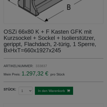
OSZi 66x80 K + F Kasten GFK mit
Kurzsockel + Sockel + Isolierstützer,
gerippt, Flachdach, 2-türig, 1 Sperre,
BxHxT=660x1927x245
ARTIKELNUMMER:
333837
1.297,32 €
Mein Preis:
pro Stück
STÜCK:
In den Warenkorb