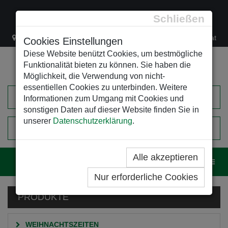
Schließen
Lacknergasse 78
+43/1/470 37 00
office@leso.at
Cookies Einstellungen
Diese Website benützt Cookies, um bestmögliche
Funktionalität bieten zu können. Sie haben die
Möglichkeit, die Verwendung von nicht-
essentiellen Cookies zu unterbinden. Weitere
Informationen zum Umgang mit Cookies und
sonstigen Daten auf dieser Website finden Sie in
unserer
Datenschutzerklärung
.
0
EINKAUFSWAGEN
Alle akzeptieren
Navig
Nur erforderliche Cookies
PRODUKTE
WEIHNACHTSZEITEN