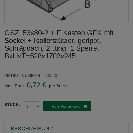
OSZi 53x80-2 + F Kasten GFK mit
Sockel + Isolierstützer, gerippt,
Schrägdach, 2-türig, 1 Sperre,
BxHxT=528x1703x245
ARTIKELNUMMER:
333800
0,72 €
Mein Preis:
pro Stück
STÜCK:
In den Warenkorb
BESCHREIBUNG