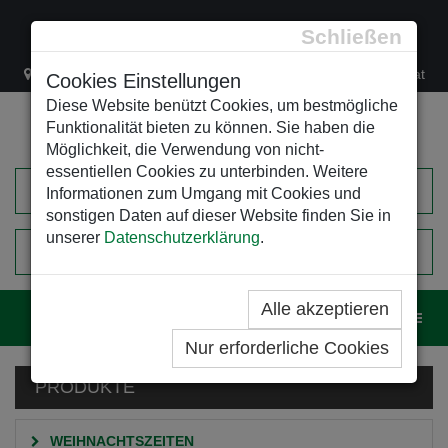
Schließen
Lacknergasse 78
+43/1/470 37 00
office@leso.at
Cookies Einstellungen
Diese Website benützt Cookies, um bestmögliche
Funktionalität bieten zu können. Sie haben die
Möglichkeit, die Verwendung von nicht-
essentiellen Cookies zu unterbinden. Weitere
Informationen zum Umgang mit Cookies und
sonstigen Daten auf dieser Website finden Sie in
unserer
Datenschutzerklärung
.
0
EINKAUFSWAGEN
Alle akzeptieren
Navig
Nur erforderliche Cookies
PRODUKTE
WEIHNACHTSZEITEN