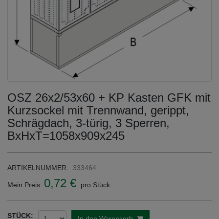
OSZ 26x2/53x60 + KP Kasten GFK mit
Kurzsockel mit Trennwand, gerippt,
Schrägdach, 3-türig, 3 Sperren,
BxHxT=1058x909x245
ARTIKELNUMMER:
333464
0,72 €
Mein Preis:
pro Stück
STÜCK:
In den Warenkorb