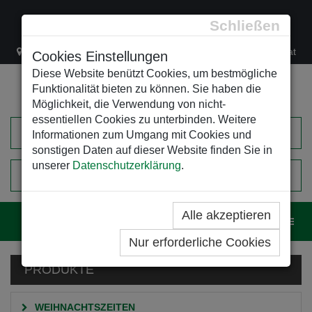
Schließen
Lacknergasse 78
+43/1/470 37 00
office@leso.at
Cookies Einstellungen
Diese Website benützt Cookies, um bestmögliche
Funktionalität bieten zu können. Sie haben die
Möglichkeit, die Verwendung von nicht-
essentiellen Cookies zu unterbinden. Weitere
Informationen zum Umgang mit Cookies und
sonstigen Daten auf dieser Website finden Sie in
unserer
Datenschutzerklärung
.
0
EINKAUFSWAGEN
Alle akzeptieren
Navig
Nur erforderliche Cookies
PRODUKTE
WEIHNACHTSZEITEN