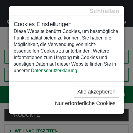
Schließen
Lacknergasse 78
+43/1/470 37 00
office@leso.at
Cookies Einstellungen
Diese Website benützt Cookies, um bestmögliche
Funktionalität bieten zu können. Sie haben die
Möglichkeit, die Verwendung von nicht-
essentiellen Cookies zu unterbinden. Weitere
Informationen zum Umgang mit Cookies und
sonstigen Daten auf dieser Website finden Sie in
unserer
Datenschutzerklärung
.
0
EINKAUFSWAGEN
Alle akzeptieren
Navig
Nur erforderliche Cookies
PRODUKTE
WEIHNACHTSZEITEN