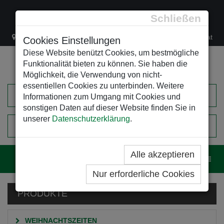
Schließen
Lacknergasse 78
+43/1/470 37 00
office@leso.at
Cookies Einstellungen
Diese Website benützt Cookies, um bestmögliche
Funktionalität bieten zu können. Sie haben die
Möglichkeit, die Verwendung von nicht-
essentiellen Cookies zu unterbinden. Weitere
Informationen zum Umgang mit Cookies und
sonstigen Daten auf dieser Website finden Sie in
unserer
Datenschutzerklärung
.
0
EINKAUFSWAGEN
Alle akzeptieren
Navig
Nur erforderliche Cookies
PRODUKTE
WEIHNACHTSZEITEN