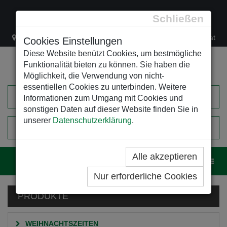
Schließen
Lacknergasse 78
+43/1/470 37 00
office@leso.at
Cookies Einstellungen
Diese Website benützt Cookies, um bestmögliche
Funktionalität bieten zu können. Sie haben die
Möglichkeit, die Verwendung von nicht-
essentiellen Cookies zu unterbinden. Weitere
Informationen zum Umgang mit Cookies und
sonstigen Daten auf dieser Website finden Sie in
unserer
Datenschutzerklärung
.
0
EINKAUFSWAGEN
Alle akzeptieren
Navig
Nur erforderliche Cookies
PRODUKTE
WEIHNACHTSZEITEN