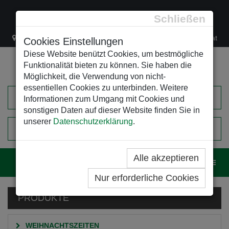
Schließen
Lacknergasse 78
+43/1/470 37 00
office@leso.at
Cookies Einstellungen
Diese Website benützt Cookies, um bestmögliche
Funktionalität bieten zu können. Sie haben die
Möglichkeit, die Verwendung von nicht-
essentiellen Cookies zu unterbinden. Weitere
Informationen zum Umgang mit Cookies und
sonstigen Daten auf dieser Website finden Sie in
unserer
Datenschutzerklärung
.
0
EINKAUFSWAGEN
Alle akzeptieren
Navig
Nur erforderliche Cookies
PRODUKTE
WEIHNACHTSZEITEN