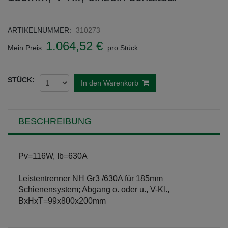
ARTIKELNUMMER:
310273
1.064,52 €
Mein Preis:
pro Stück
STÜCK:
In den Warenkorb
BESCHREIBUNG
Pv=116W, Ib=630A
Leistentrenner NH Gr3 /630A für 185mm
Schienensystem; Abgang o. oder u., V-Kl.,
BxHxT=99x800x200mm