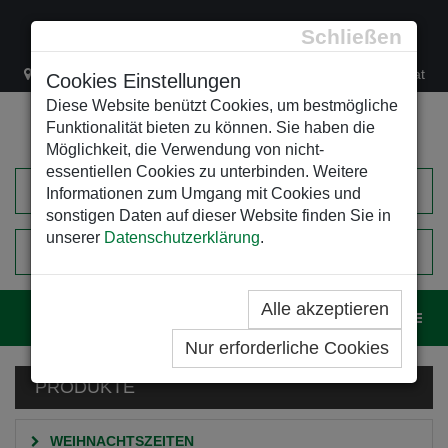
Schließen
Lacknergasse 78
+43/1/470 37 00
office@leso.at
Cookies Einstellungen
Diese Website benützt Cookies, um bestmögliche
Funktionalität bieten zu können. Sie haben die
Möglichkeit, die Verwendung von nicht-
essentiellen Cookies zu unterbinden. Weitere
Informationen zum Umgang mit Cookies und
sonstigen Daten auf dieser Website finden Sie in
unserer
Datenschutzerklärung
.
0
EINKAUFSWAGEN
Alle akzeptieren
Navig
Nur erforderliche Cookies
PRODUKTE
WEIHNACHTSZEITEN