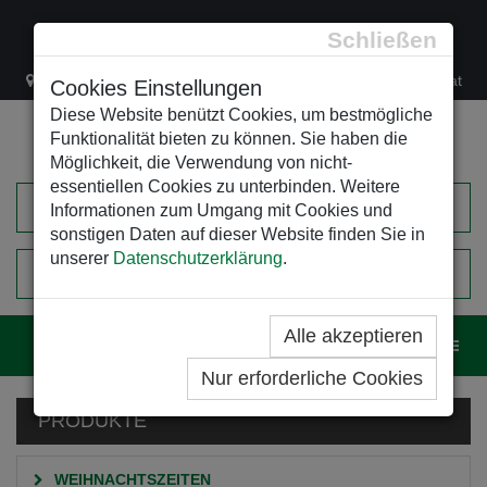
Schließen
Lacknergasse 78
+43/1/470 37 00
office@leso.at
Cookies Einstellungen
Diese Website benützt Cookies, um bestmögliche
Funktionalität bieten zu können. Sie haben die
Möglichkeit, die Verwendung von nicht-
essentiellen Cookies zu unterbinden. Weitere
Informationen zum Umgang mit Cookies und
sonstigen Daten auf dieser Website finden Sie in
unserer
Datenschutzerklärung
.
0
EINKAUFSWAGEN
Alle akzeptieren
Navig
Nur erforderliche Cookies
PRODUKTE
WEIHNACHTSZEITEN