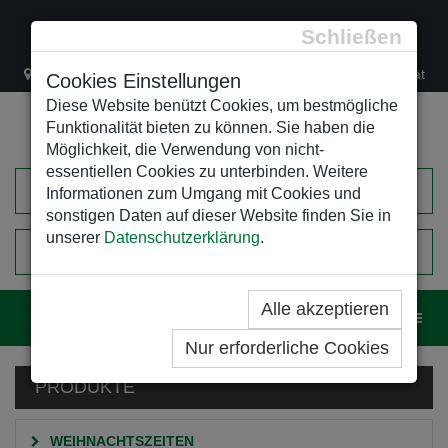
Schließen
Lacknergasse 78
+43/1/470 37 00
office@leso.at
Cookies Einstellungen
Diese Website benützt Cookies, um bestmögliche
Funktionalität bieten zu können. Sie haben die
Möglichkeit, die Verwendung von nicht-
essentiellen Cookies zu unterbinden. Weitere
Informationen zum Umgang mit Cookies und
sonstigen Daten auf dieser Website finden Sie in
unserer
Datenschutzerklärung
.
0
EINKAUFSWAGEN
Alle akzeptieren
Navig
Nur erforderliche Cookies
PRODUKTE
WEIHNACHTSZEITEN