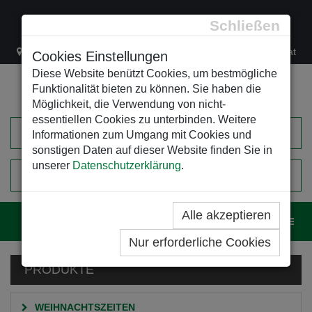
Schließen
Lacknergasse 78
+43/1/470 37 00
office@leso.at
Cookies Einstellungen
Diese Website benützt Cookies, um bestmögliche
Funktionalität bieten zu können. Sie haben die
Möglichkeit, die Verwendung von nicht-
essentiellen Cookies zu unterbinden. Weitere
Informationen zum Umgang mit Cookies und
sonstigen Daten auf dieser Website finden Sie in
unserer
Datenschutzerklärung
.
0
EINKAUFSWAGEN
Alle akzeptieren
Navig
Nur erforderliche Cookies
PRODUKTE
WEIHNACHTSZEITEN