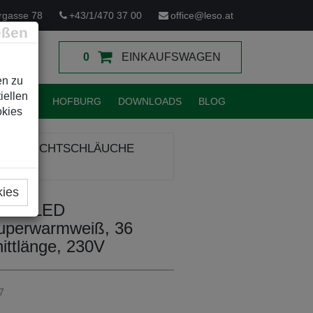
rgasse 78
+43/1/470 37 00
office@leso.at
eßen
0
EINKAUFSWAGEN
en zu
iellen
TUNGEN
HOFBURG
DOWNLOADS
BLOG
okies
TIVE LICHTSCHLÄUCHE
kies
13mm LED
perwarmweiß, 36
ttlänge, 230V
7