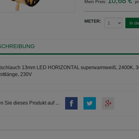
10,68 €
Mein Preis:
pr
METER:
In d
SCHREIBUNG
htschlauch 13mm LED HORIZONTAL superwarmweiß, 2400K, 3
ittlänge, 230V
en Sie dieses Produkt auf ...