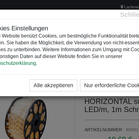
Lackne
Schli
ies Einstellungen
 Website benützt Cookies, um bestmögliche Funktionalität biet
n. Sie haben die Möglichkeit, die Verwendung von nicht-essent
ELEKTRIK
KUNSTSTOFFVERTEILER
WEIHNACHTSBELEUCH
es zu unterbinden. Weitere Informationen zum Umgang mit Co
onstigen Daten auf dieser Website finden Sie in unserer
schutzerklärung
.
ME
KATEGORIEN
WEIHNACHTSZEITEN
DEKORA
ICHTSCHLAUCH 230V MIT LEDS
Alle akzeptieren
Nur erforderliche Coo
Lichtschlauch 
HORIZONTAL su
LED/m, 1m Schni
ARTIKELNUMMER:
80931