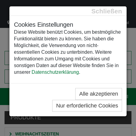
Schließen
Lacknergasse 78
+43/1/470 37 00
office@leso.at
Cookies Einstellungen
Diese Website benützt Cookies, um bestmögliche
Funktionalität bieten zu können. Sie haben die
Möglichkeit, die Verwendung von nicht-
essentiellen Cookies zu unterbinden. Weitere
Informationen zum Umgang mit Cookies und
sonstigen Daten auf dieser Website finden Sie in
unserer
Datenschutzerklärung
.
0
EINKAUFSWAGEN
Alle akzeptieren
Navig
Nur erforderliche Cookies
PRODUKTE
WEIHNACHTSZEITEN