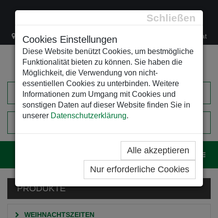
Schließen
Lacknergasse 78
+43/1/470 37 00
office@leso.at
Cookies Einstellungen
Diese Website benützt Cookies, um bestmögliche
Funktionalität bieten zu können. Sie haben die
Möglichkeit, die Verwendung von nicht-
essentiellen Cookies zu unterbinden. Weitere
Informationen zum Umgang mit Cookies und
sonstigen Daten auf dieser Website finden Sie in
unserer
Datenschutzerklärung
.
0
EINKAUFSWAGEN
Alle akzeptieren
Navig
Nur erforderliche Cookies
PRODUKTE
WEIHNACHTSZEITEN