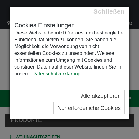
Schließen
Lacknergasse 78
+43/1/470 37 00
office@leso.at
Cookies Einstellungen
Diese Website benützt Cookies, um bestmögliche
Funktionalität bieten zu können. Sie haben die
Möglichkeit, die Verwendung von nicht-
essentiellen Cookies zu unterbinden. Weitere
Informationen zum Umgang mit Cookies und
sonstigen Daten auf dieser Website finden Sie in
unserer
Datenschutzerklärung
.
0
EINKAUFSWAGEN
Alle akzeptieren
Navig
Nur erforderliche Cookies
PRODUKTE
WEIHNACHTSZEITEN