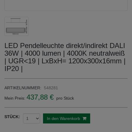
LED Pendelleuchte direkt/indirekt DALI
36W | 4000 lumen | 4000K neutralweiß
| UGR<19 | LxBxH= 1200x300x16mm |
IP20 |
ARTIKELNUMMER:
548281
437,88 €
Mein Preis:
pro Stück
STÜCK:
In den Warenkorb