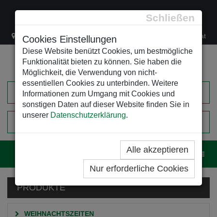
Schließen
Lacknergasse 78
+43/1/470 37 00
office@leso.at
Cookies Einstellungen
Diese Website benützt Cookies, um bestmögliche
Funktionalität bieten zu können. Sie haben die
Möglichkeit, die Verwendung von nicht-
essentiellen Cookies zu unterbinden. Weitere
Informationen zum Umgang mit Cookies und
sonstigen Daten auf dieser Website finden Sie in
unserer
Datenschutzerklärung
.
0
EINKAUFSWAGEN
Alle akzeptieren
Navig
Nur erforderliche Cookies
PRODUKTE
WEIHNACHTSZEITEN