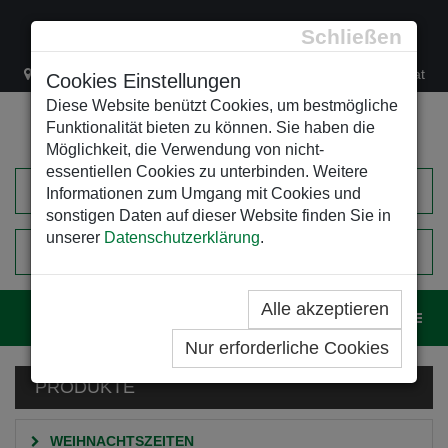
Schließen
Lacknergasse 78
+43/1/470 37 00
office@leso.at
Cookies Einstellungen
Diese Website benützt Cookies, um bestmögliche
Funktionalität bieten zu können. Sie haben die
Möglichkeit, die Verwendung von nicht-
essentiellen Cookies zu unterbinden. Weitere
Informationen zum Umgang mit Cookies und
sonstigen Daten auf dieser Website finden Sie in
unserer
Datenschutzerklärung
.
0
EINKAUFSWAGEN
Alle akzeptieren
Navig
Nur erforderliche Cookies
PRODUKTE
WEIHNACHTSZEITEN