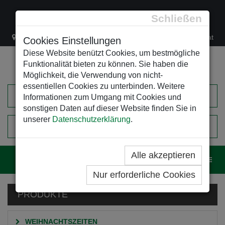
Schließen
Lacknergasse 78
+43/1/470 37 00
office@leso.at
Cookies Einstellungen
Diese Website benützt Cookies, um bestmögliche
Funktionalität bieten zu können. Sie haben die
Möglichkeit, die Verwendung von nicht-
essentiellen Cookies zu unterbinden. Weitere
Informationen zum Umgang mit Cookies und
sonstigen Daten auf dieser Website finden Sie in
unserer
Datenschutzerklärung
.
0
EINKAUFSWAGEN
Alle akzeptieren
Navig
Nur erforderliche Cookies
PRODUKTE
WEIHNACHTSZEITEN