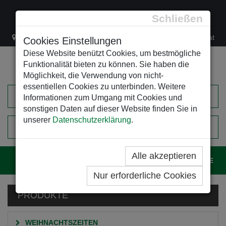
Schließen
Lacknergasse 78
+43/1/470 37 00
office@leso.at
Cookies Einstellungen
Diese Website benützt Cookies, um bestmögliche
Funktionalität bieten zu können. Sie haben die
Möglichkeit, die Verwendung von nicht-
essentiellen Cookies zu unterbinden. Weitere
Informationen zum Umgang mit Cookies und
sonstigen Daten auf dieser Website finden Sie in
unserer
Datenschutzerklärung
.
0
EINKAUFSWAGEN
Alle akzeptieren
Navig
Nur erforderliche Cookies
PRODUKTE
WEIHNACHTSZEITEN