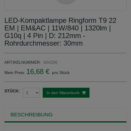
LED-Kompaktlampe Ringform T9 22
EM | EM&AC | 11W/840 | 1320lm |
G10q | 4 Pin | D: 212mm -
Rohrdurchmesser: 30mm
ARTIKELNUMMER:
604206
16,68 €
Mein Preis:
pro Stück
STÜCK:
In den Warenkorb
BESCHREIBUNG