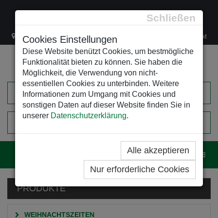
Schließen
Lacknergasse 78
+43/1/470 37 00
office@leso.at
Cookies Einstellungen
Diese Website benützt Cookies, um bestmögliche
Funktionalität bieten zu können. Sie haben die
Möglichkeit, die Verwendung von nicht-
essentiellen Cookies zu unterbinden. Weitere
Informationen zum Umgang mit Cookies und
sonstigen Daten auf dieser Website finden Sie in
unserer
Datenschutzerklärung
.
0
EINKAUFSWAGEN
Alle akzeptieren
Navig
Nur erforderliche Cookies
PRODUKTE
WEIHNACHTSZEITEN