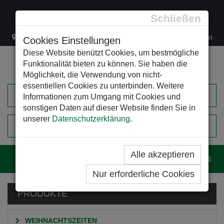
Schließen
Lacknergasse 78
+43/1/470 37 00
office@leso.at
Cookies Einstellungen
Diese Website benützt Cookies, um bestmögliche
Funktionalität bieten zu können. Sie haben die
Möglichkeit, die Verwendung von nicht-
essentiellen Cookies zu unterbinden. Weitere
Informationen zum Umgang mit Cookies und
sonstigen Daten auf dieser Website finden Sie in
unserer
Datenschutzerklärung
.
0
EINKAUFSWAGEN
Alle akzeptieren
Navig
Nur erforderliche Cookies
PRODUKTE
WEIHNACHTSZEITEN