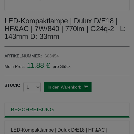
LED-Kompaktlampe | Dulux D/E18 |
HF&AC | 7W/840 | 770lm | G24q-2 | L:
143mm D: 33mm
ARTIKELNUMMER:
603454
11,88 €
Mein Preis:
pro Stück
STÜCK:
In den Warenkorb
BESCHREIBUNG
LED-Kompaktlampe | Dulux D/E18 | HF&AC |