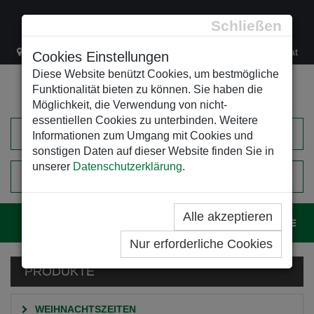
Schließen
Lacknergasse 78
+43/1/470 37 00
office@leso.at
Cookies Einstellungen
Diese Website benützt Cookies, um bestmögliche
Funktionalität bieten zu können. Sie haben die
Möglichkeit, die Verwendung von nicht-
essentiellen Cookies zu unterbinden. Weitere
Informationen zum Umgang mit Cookies und
sonstigen Daten auf dieser Website finden Sie in
unserer
Datenschutzerklärung
.
0
EINKAUFSWAGEN
Alle akzeptieren
Navig
Nur erforderliche Cookies
PRODUKTE
WEIHNACHTSZEITEN