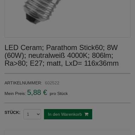
LED Ceram; Parathom Stick60; 8W
(60W); neutralweiß 4000K; 806lm;
Ra>80; E27; matt, LxD= 116x36mm
ARTIKELNUMMER:
602522
5,88 €
Mein Preis:
pro Stück
STÜCK:
In den Warenkorb