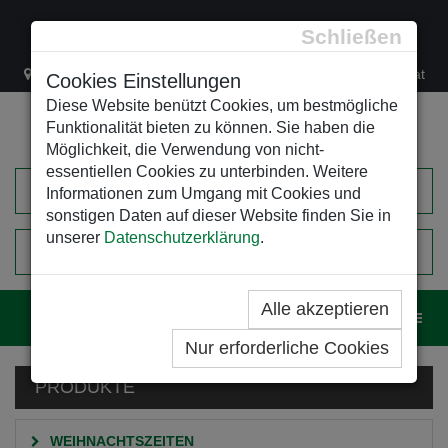
Schließen
Lacknergasse 78
+43/1/470 37 00
office@leso.at
Cookies Einstellungen
Diese Website benützt Cookies, um bestmögliche
Funktionalität bieten zu können. Sie haben die
Möglichkeit, die Verwendung von nicht-
essentiellen Cookies zu unterbinden. Weitere
Informationen zum Umgang mit Cookies und
sonstigen Daten auf dieser Website finden Sie in
unserer
Datenschutzerklärung
.
0
EINKAUFSWAGEN
Alle akzeptieren
Navig
Nur erforderliche Cookies
PRODUKTE
WEIHNACHTSZEITEN