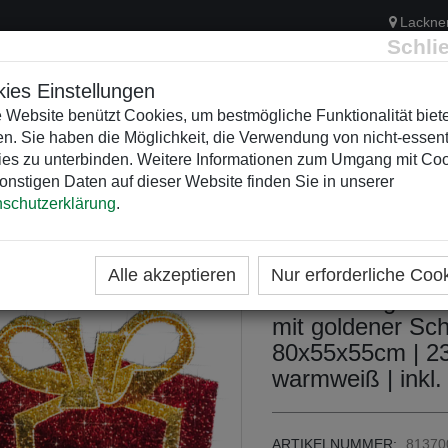
Lackne
Schli
ies Einstellungen
 Website benützt Cookies, um bestmögliche Funktionalität biet
n. Sie haben die Möglichkeit, die Verwendung von nicht-essent
ELEKTRIK
KUNSTSTOFFVERTEILER
WEIHNACHTSBELEUCH
es zu unterbinden. Weitere Informationen zum Umgang mit Co
onstigen Daten auf dieser Website finden Sie in unserer
schutzerklärung
.
ME
KATEGORIEN
WEIHNACHTSZEITEN
WEIHNA
EIHNACHTLICHE STANDMOTIVE 3D
Alle akzeptieren
Nur erforderliche Coo
LED 3D-Figur "G
mit goldener Sch
80x55x55cm | 23
warmweiß | inkl. 
ARTIKELNUMMER:
81370