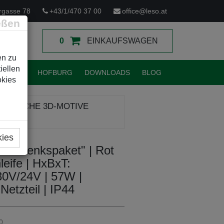
rgasse 78
+43/1/470 37 00
office@leso.at
eßen
0
EINKAUFSWAGEN
en zu
iellen
TUNGEN
HOFBURG
DOWNLOADS
BLOG
okies
CHTLICHE 3D-MOTIVE
kies
eschenkspaket" | Rot
leife | HxBxT:
0V/24V | 57W |
Netzteil | IP44
0