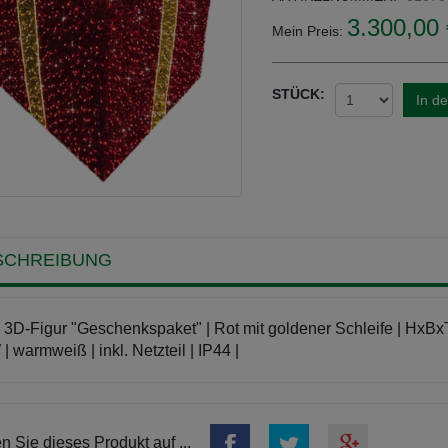
3.300,00 
Mein Preis:
STÜCK:
In d
SCHREIBUNG
3D-Figur "Geschenkspaket" | Rot mit goldener Schleife | HxBx
| warmweiß | inkl. Netzteil | IP44 |
en Sie dieses Produkt auf ...