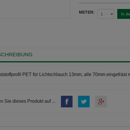
METER:
In d
SCHREIBUNG
tstoffprofil PET für Lichtschlauch 13mm, alle 70mm eingefräs
en Sie dieses Produkt auf ...