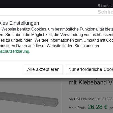
Lackne
Schli
ies Einstellungen
 Website benützt Cookies, um bestmögliche Funktionalität biet
n. Sie haben die Möglichkeit, die Verwendung von nicht-essent
ELEKTRIK
KUNSTSTOFFVERTEILER
WEIHNACHTSBELEUCH
es zu unterbinden. Weitere Informationen zum Umgang mit Co
onstigen Daten auf dieser Website finden Sie in unserer
schutzerklärung
.
ME
KATEGORIEN
WEIHNACHTSZEITEN
DEKORA
LICHTSCHLAUCH ZUBEHÖR
Alle akzeptieren
Nur erforderliche Coo
Kunststoffprofil
mit Klebeband 
ARTIKELNUMMER:
81228
26,28 €
Mein Preis:
pr