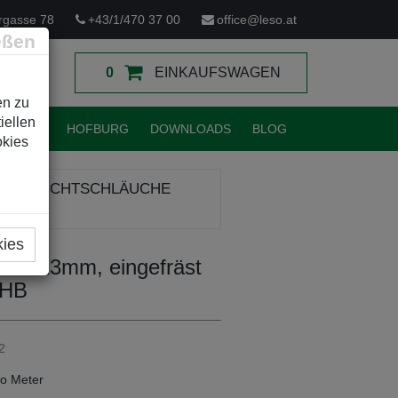
rgasse 78
+43/1/470 37 00
office@leso.at
eßen
0
EINKAUFSWAGEN
en zu
iellen
TUNGEN
HOFBURG
DOWNLOADS
BLOG
okies
TIVE LICHTSCHLÄUCHE
kies
 PET 13mm, eingefräst
VHB
2
o Meter