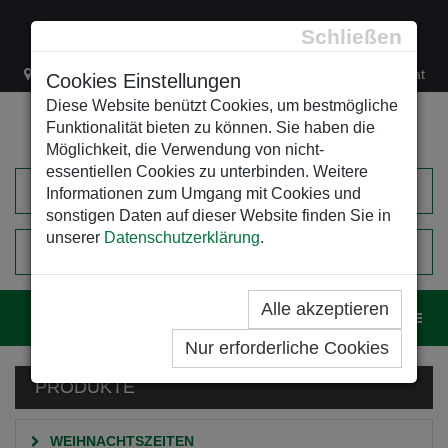
Schließen
Lacknergasse 78
+43/1/470 37 00
office@leso.at
Cookies Einstellungen
Diese Website benützt Cookies, um bestmögliche
Funktionalität bieten zu können. Sie haben die
Möglichkeit, die Verwendung von nicht-
essentiellen Cookies zu unterbinden. Weitere
Informationen zum Umgang mit Cookies und
sonstigen Daten auf dieser Website finden Sie in
unserer
Datenschutzerklärung
.
0
EINKAUFSWAGEN
Alle akzeptieren
Navig
Nur erforderliche Cookies
PRODUKTE
WEIHNACHTSZEITEN