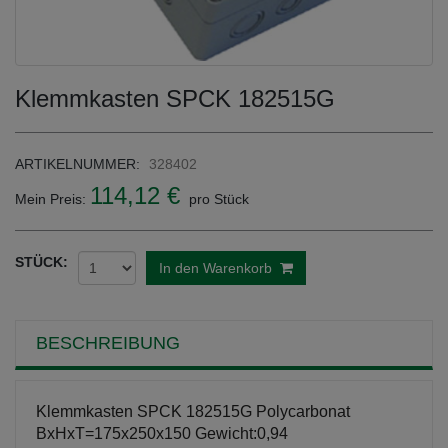
Klemmkasten SPCK 182515G
ARTIKELNUMMER:
328402
114,12 €
Mein Preis:
pro Stück
STÜCK:
In den Warenkorb
BESCHREIBUNG
Klemmkasten SPCK 182515G Polycarbonat
BxHxT=175x250x150 Gewicht:0,94