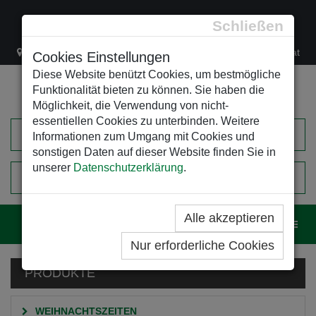
Schließen
Lacknergasse 78
+43/1/470 37 00
office@leso.at
Cookies Einstellungen
Diese Website benützt Cookies, um bestmögliche
Funktionalität bieten zu können. Sie haben die
Möglichkeit, die Verwendung von nicht-
essentiellen Cookies zu unterbinden. Weitere
Informationen zum Umgang mit Cookies und
sonstigen Daten auf dieser Website finden Sie in
unserer
Datenschutzerklärung
.
0
EINKAUFSWAGEN
Alle akzeptieren
Navig
Nur erforderliche Cookies
PRODUKTE
WEIHNACHTSZEITEN