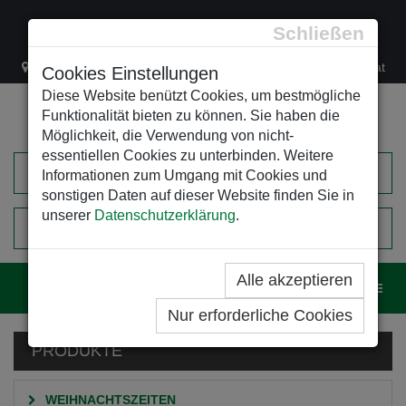
Schließen
Lacknergasse 78
+43/1/470 37 00
office@leso.at
Cookies Einstellungen
Diese Website benützt Cookies, um bestmögliche
Funktionalität bieten zu können. Sie haben die
Möglichkeit, die Verwendung von nicht-
essentiellen Cookies zu unterbinden. Weitere
Informationen zum Umgang mit Cookies und
sonstigen Daten auf dieser Website finden Sie in
unserer
Datenschutzerklärung
.
0
EINKAUFSWAGEN
Alle akzeptieren
Navig
Nur erforderliche Cookies
PRODUKTE
WEIHNACHTSZEITEN