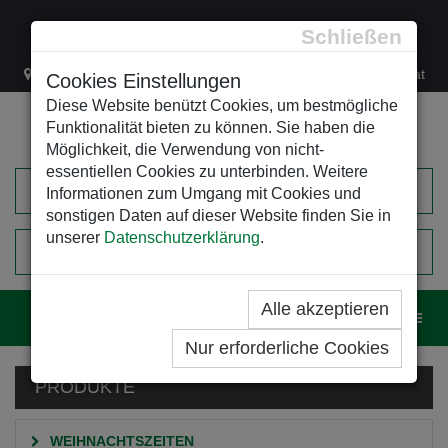
Schließen
Lacknergasse 78
+43/1/470 37 00
office@leso.at
Cookies Einstellungen
Diese Website benützt Cookies, um bestmögliche
Funktionalität bieten zu können. Sie haben die
Möglichkeit, die Verwendung von nicht-
essentiellen Cookies zu unterbinden. Weitere
Informationen zum Umgang mit Cookies und
sonstigen Daten auf dieser Website finden Sie in
unserer
Datenschutzerklärung
.
0
EINKAUFSWAGEN
Alle akzeptieren
Navig
Nur erforderliche Cookies
PRODUKTE
WEIHNACHTSZEITEN