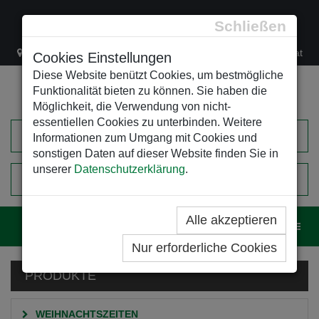
Schließen
Lacknergasse 78
+43/1/470 37 00
office@leso.at
Cookies Einstellungen
Diese Website benützt Cookies, um bestmögliche
Funktionalität bieten zu können. Sie haben die
Möglichkeit, die Verwendung von nicht-
essentiellen Cookies zu unterbinden. Weitere
Informationen zum Umgang mit Cookies und
sonstigen Daten auf dieser Website finden Sie in
unserer
Datenschutzerklärung
.
0
EINKAUFSWAGEN
Alle akzeptieren
Navig
Nur erforderliche Cookies
PRODUKTE
WEIHNACHTSZEITEN