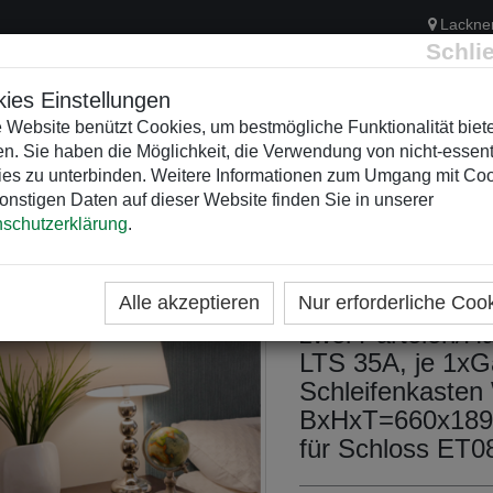
Lackne
Schli
ies Einstellungen
 Website benützt Cookies, um bestmögliche Funktionalität biet
n. Sie haben die Möglichkeit, die Verwendung von nicht-essent
ELEKTRIK
KUNSTSTOFFVERTEILER
WEIHNACHTSBELEUCH
es zu unterbinden. Weitere Informationen zum Umgang mit Co
onstigen Daten auf dieser Website finden Sie in unserer
schutzerklärung
.
ME
KATEGORIEN
Kasten Gas-Komb
Alle akzeptieren
Nur erforderliche Coo
zwei Parteien/Hä
LTS 35A, je 1xG
Schleifenkasten
BxHxT=660x1895
für Schloss ET