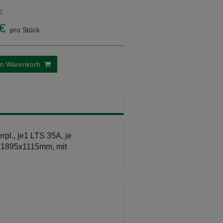
7
€
pro Stück
en Warenkorb
pl., je1 LTS 35A, je
x1895x1115mm, mit