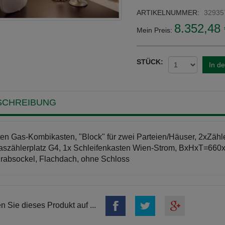
ARTIKELNUMMER:
32935
8.352,48 
Mein Preis:
STÜCK:
In d
SCHREIBUNG
en Gas-Kombikasten, "Block" für zwei Parteien/Häuser, 2xZähler
szählerplatz G4, 1x Schleifenkasten Wien-Strom, BxHxT=660
rabsockel, Flachdach, ohne Schloss
en Sie dieses Produkt auf ...