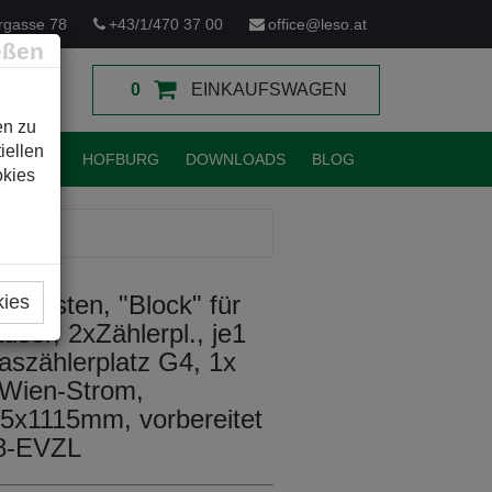
rgasse 78
+43/1/470 37 00
office@leso.at
eßen
0
EINKAUFSWAGEN
en zu
iellen
TUNGEN
HOFBURG
DOWNLOADS
BLOG
okies
ikasten, "Block" für
kies
user, 2xZählerpl., je1
aszählerplatz G4, 1x
 Wien-Strom,
x1115mm, vorbereitet
08-EVZL