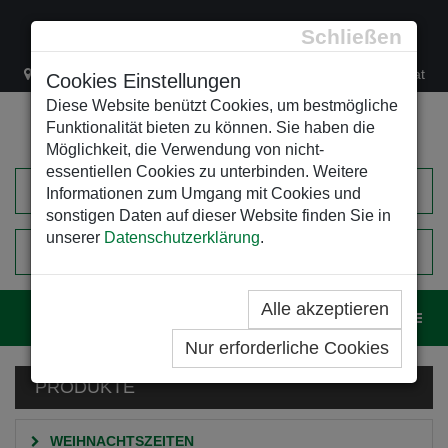
Schließen
Lacknergasse 78
+43/1/470 37 00
office@leso.at
Cookies Einstellungen
Diese Website benützt Cookies, um bestmögliche
Funktionalität bieten zu können. Sie haben die
Möglichkeit, die Verwendung von nicht-
essentiellen Cookies zu unterbinden. Weitere
Informationen zum Umgang mit Cookies und
sonstigen Daten auf dieser Website finden Sie in
unserer
Datenschutzerklärung
.
0
EINKAUFSWAGEN
Alle akzeptieren
Navig
Nur erforderliche Cookies
PRODUKTE
WEIHNACHTSZEITEN