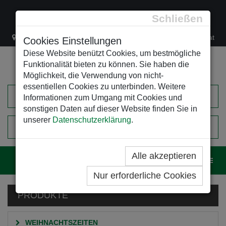
Schließen
Lacknergasse 78
+43/1/470 37 00
office@leso.at
Cookies Einstellungen
Diese Website benützt Cookies, um bestmögliche
Funktionalität bieten zu können. Sie haben die
Möglichkeit, die Verwendung von nicht-
essentiellen Cookies zu unterbinden. Weitere
Informationen zum Umgang mit Cookies und
sonstigen Daten auf dieser Website finden Sie in
unserer
Datenschutzerklärung
.
0
EINKAUFSWAGEN
Alle akzeptieren
Navig
Nur erforderliche Cookies
PRODUKTE
WEIHNACHTSZEITEN