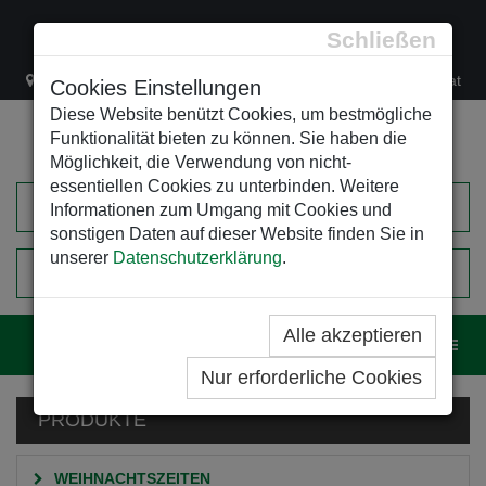
Schließen
Lacknergasse 78
+43/1/470 37 00
office@leso.at
Cookies Einstellungen
Diese Website benützt Cookies, um bestmögliche
Funktionalität bieten zu können. Sie haben die
Möglichkeit, die Verwendung von nicht-
essentiellen Cookies zu unterbinden. Weitere
Informationen zum Umgang mit Cookies und
sonstigen Daten auf dieser Website finden Sie in
unserer
Datenschutzerklärung
.
0
EINKAUFSWAGEN
Alle akzeptieren
Navig
Nur erforderliche Cookies
PRODUKTE
WEIHNACHTSZEITEN