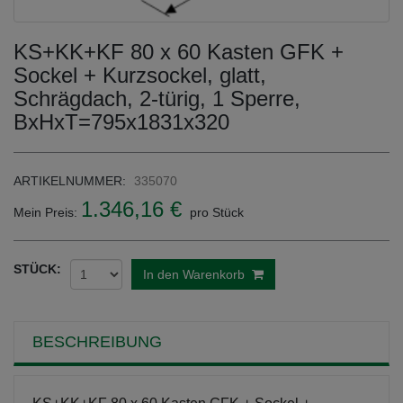
KS+KK+KF 80 x 60 Kasten GFK +
Sockel + Kurzsockel, glatt,
Schrägdach, 2-türig, 1 Sperre,
BxHxT=795x1831x320
ARTIKELNUMMER:
335070
1.346,16 €
Mein Preis:
pro Stück
STÜCK:
In den Warenkorb
BESCHREIBUNG