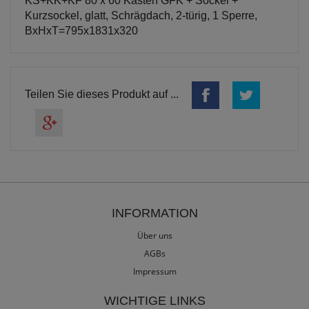
KS+KK+KF 80 x 60 Kasten GFK + Sockel +
Kurzsockel, glatt, Schrägdach, 2-türig, 1 Sperre,
BxHxT=795x1831x320
Teilen Sie dieses Produkt auf ...
INFORMATION
Über uns
AGBs
Impressum
WICHTIGE LINKS