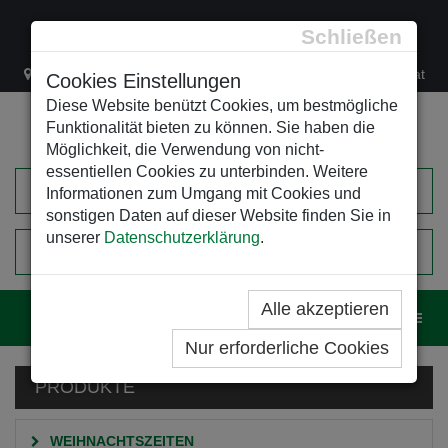
Schließen
Lacknergasse 78
+43/1/470 37 00
office@leso.at
Cookies Einstellungen
Diese Website benützt Cookies, um bestmögliche
Funktionalität bieten zu können. Sie haben die
Möglichkeit, die Verwendung von nicht-
essentiellen Cookies zu unterbinden. Weitere
Informationen zum Umgang mit Cookies und
sonstigen Daten auf dieser Website finden Sie in
unserer
Datenschutzerklärung
.
0
EINKAUFSWAGEN
Alle akzeptieren
Navig
Nur erforderliche Cookies
PRODUKTE
WEIHNACHTSZEITEN