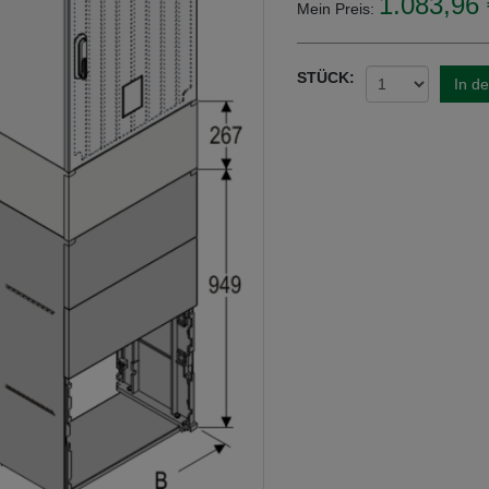
1.083,96 
Mein Preis:
STÜCK:
In d