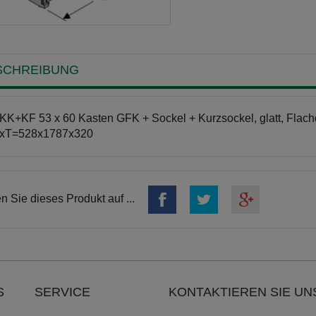
SCHREIBUNG
K+KF 53 x 60 Kasten GFK + Sockel + Kurzsockel, glatt, Flachda
xT=528x1787x320
en Sie dieses Produkt auf ...
S
SERVICE
KONTAKTIEREN SIE UN