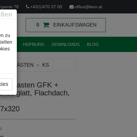
rgasse 78
+43/1/470 37 00
office@leso.at
eßen
0
EINKAUFSWAGEN
en zu
iellen
TUNGEN
HOFBURG
DOWNLOADS
BLOG
okies
 LEERKÄSTEN
KS
 60 Kasten GFK +
kies
kel, glatt, Flachdach,
,
7x320
9