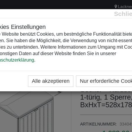
Lackne
Schli
ies Einstellungen
 Website benützt Cookies, um bestmögliche Funktionalität biet
n. Sie haben die Möglichkeit, die Verwendung von nicht-essent
ELEKTRIK
KUNSTSTOFFVERTEILER
WEIHNACHTSBELEUCH
es zu unterbinden. Weitere Informationen zum Umgang mit Co
onstigen Daten auf dieser Website finden Sie in unserer
schutzerklärung
.
ME
KATEGORIEN
KUNSTSTOFFVERTEILER
GFK
KS+KK+KF 53 x
Alle akzeptieren
Nur erforderliche Coo
Sockel + Kurzsoc
1-türig, 1 Sperre
BxHxT=528x178
ARTIKELNUMMER:
33404