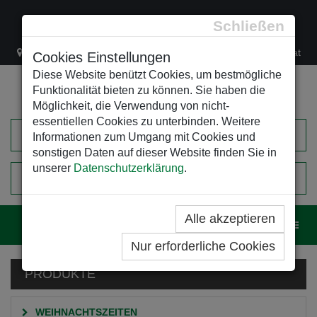
Schließen
Lacknergasse 78
+43/1/470 37 00
office@leso.at
Cookies Einstellungen
Diese Website benützt Cookies, um bestmögliche
Funktionalität bieten zu können. Sie haben die
Möglichkeit, die Verwendung von nicht-
essentiellen Cookies zu unterbinden. Weitere
Informationen zum Umgang mit Cookies und
sonstigen Daten auf dieser Website finden Sie in
unserer
Datenschutzerklärung
.
0
EINKAUFSWAGEN
Alle akzeptieren
Navig
Nur erforderliche Cookies
PRODUKTE
WEIHNACHTSZEITEN