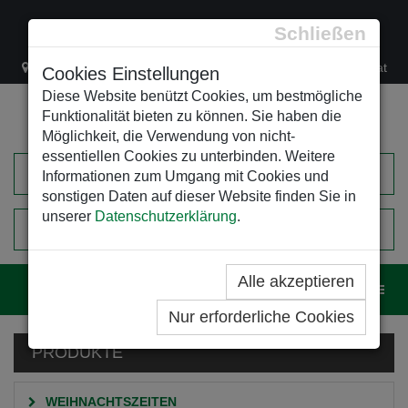
Schließen
Lacknergasse 78
+43/1/470 37 00
office@leso.at
Cookies Einstellungen
Diese Website benützt Cookies, um bestmögliche
Funktionalität bieten zu können. Sie haben die
Möglichkeit, die Verwendung von nicht-
essentiellen Cookies zu unterbinden. Weitere
Informationen zum Umgang mit Cookies und
sonstigen Daten auf dieser Website finden Sie in
unserer
Datenschutzerklärung
.
0
EINKAUFSWAGEN
Alle akzeptieren
Navig
Nur erforderliche Cookies
PRODUKTE
WEIHNACHTSZEITEN