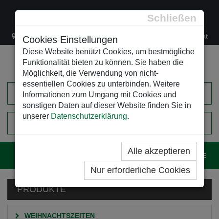
Schließen
Lacknergasse 78
+43/1/470 37 00
office@leso.at
Cookies Einstellungen
Diese Website benützt Cookies, um bestmögliche
Funktionalität bieten zu können. Sie haben die
Möglichkeit, die Verwendung von nicht-
essentiellen Cookies zu unterbinden. Weitere
Informationen zum Umgang mit Cookies und
sonstigen Daten auf dieser Website finden Sie in
unserer
Datenschutzerklärung
.
0
EINKAUFSWAGEN
Alle akzeptieren
Navig
Nur erforderliche Cookies
PRODUKTE
WEIHNACHTSZEITEN