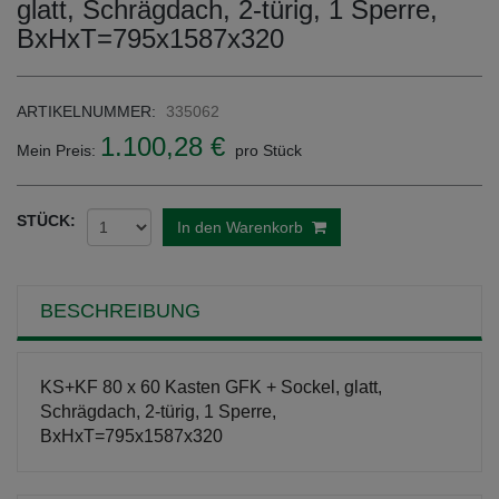
glatt, Schrägdach, 2-türig, 1 Sperre,
BxHxT=795x1587x320
ARTIKELNUMMER:
335062
1.100,28 €
Mein Preis:
pro Stück
STÜCK:
In den Warenkorb
BESCHREIBUNG
KS+KF 80 x 60 Kasten GFK + Sockel, glatt,
Schrägdach, 2-türig, 1 Sperre,
BxHxT=795x1587x320