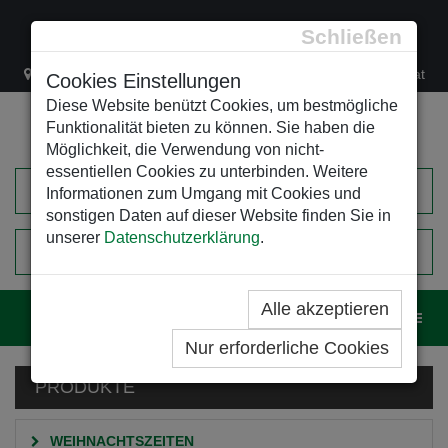
Schließen
Lacknergasse 78
+43/1/470 37 00
office@leso.at
Cookies Einstellungen
Diese Website benützt Cookies, um bestmögliche
Funktionalität bieten zu können. Sie haben die
Möglichkeit, die Verwendung von nicht-
essentiellen Cookies zu unterbinden. Weitere
Informationen zum Umgang mit Cookies und
sonstigen Daten auf dieser Website finden Sie in
unserer
Datenschutzerklärung
.
0
EINKAUFSWAGEN
Alle akzeptieren
Navig
Nur erforderliche Cookies
PRODUKTE
WEIHNACHTSZEITEN