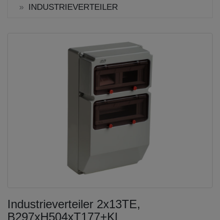
INDUSTRIEVERTEILER
Industrieverteiler 2x13TE,
B297xH504xT177+Kl