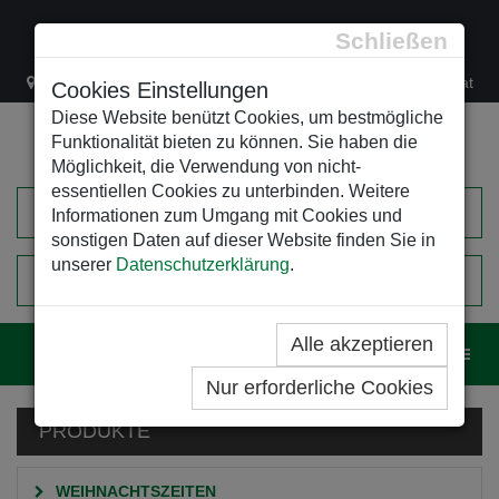
Schließen
Lacknergasse 78
+43/1/470 37 00
office@leso.at
Cookies Einstellungen
Diese Website benützt Cookies, um bestmögliche
Funktionalität bieten zu können. Sie haben die
Möglichkeit, die Verwendung von nicht-
essentiellen Cookies zu unterbinden. Weitere
Informationen zum Umgang mit Cookies und
sonstigen Daten auf dieser Website finden Sie in
unserer
Datenschutzerklärung
.
0
EINKAUFSWAGEN
Alle akzeptieren
Navig
Nur erforderliche Cookies
PRODUKTE
WEIHNACHTSZEITEN