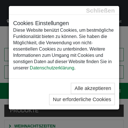
Schließen
Lacknergasse 78
+43/1/470 37 00
office@leso.at
Cookies Einstellungen
Diese Website benützt Cookies, um bestmögliche
Funktionalität bieten zu können. Sie haben die
Möglichkeit, die Verwendung von nicht-
essentiellen Cookies zu unterbinden. Weitere
Informationen zum Umgang mit Cookies und
sonstigen Daten auf dieser Website finden Sie in
unserer
Datenschutzerklärung
.
0
EINKAUFSWAGEN
Alle akzeptieren
Navig
Nur erforderliche Cookies
PRODUKTE
WEIHNACHTSZEITEN